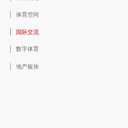
|
体育空间
|
国际交流
|
数字体育
|
地产板块