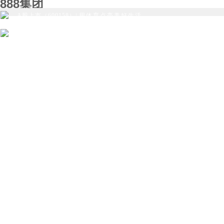
888集团
A股上市（600158）
|
用体育点亮美好生活
888集团
关于888集团
集团介绍
集团理念
发展历程
集团业务
体育赛事
体育传播
体育彩票
标准认证
赛教融合
体旅文化
体育空间
国际交流
数字体育
地产板块
888集团
总局要闻
行业动态
集团要闻
党建中心
投资者中心
投教基地
定期公告