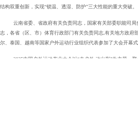
结构双重创新，实现“锁温、透湿、防护”三大性能的重大突破。
云南省委、省政府有关负责同志，国家有关部委职能司局
志，
各省（区、市）体育行政部门有关负责同志,有关地方政府
尔、泰国、越南等国家户外运动行业组织代表
参加了大会开幕式
2025中国户外运动产业大会以“去户外 动出彩”为主题
重要链接
动，通过亮点创新、内容升级、跨界联动，不断提升大会品牌影
局。
888集团产业旗下企业相关链接
上一篇：
李宁杯·第二届中国青......