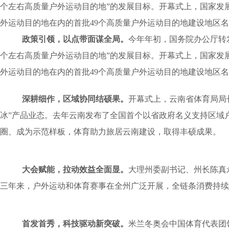
个左右高质量户外运动目的地”的发展目标。开幕式上，国家发
外运动目的地在内的首批49个高质量户外运动目的地建设地区
政策引领，以点带面谋全局。
今年年初，国务院办公厅转发
个左右高质量户外运动目的地”的发展目标。开幕式上，国家发
外运动目的地在内的首批49个高质量户外运动目的地建设地区
深耕细作，
区域协同结硕果
。
开幕式上，云南省体育局局
冰”产品业态。去年云南发布了全国首个以省政府名义支持区域
圈、成为示范样板，体育助力旅居云南建设，取得丰硕成果。
大会赋能，
拉动效益全面显
。
大理州委副书记、州长陈真
三年来，户外运动和体育赛事在全州广泛开展，全链条消费持续攀
首发首秀，科技驱动
新
突破
。
米兰冬奥会中国体育代表团